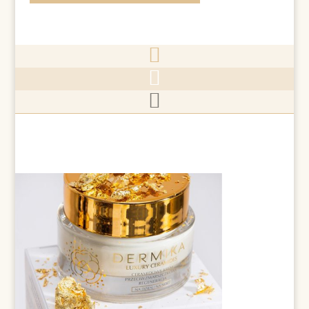


