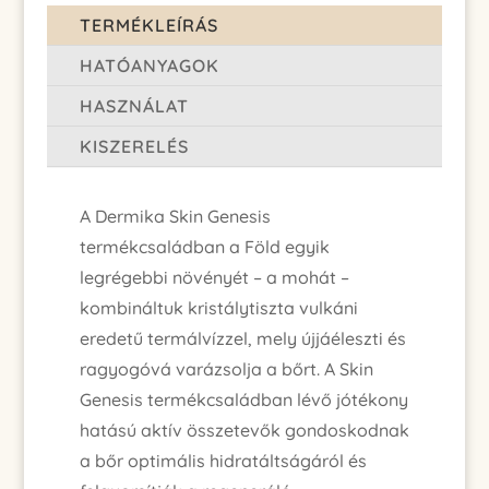
TERMÉKLEÍRÁS
HATÓANYAGOK
HASZNÁLAT
KISZERELÉS
A Dermika Skin Genesis
termékcsaládban a Föld egyik
legrégebbi növényét – a mohát –
kombináltuk kristálytiszta vulkáni
eredetű termálvízzel, mely újjáéleszti és
ragyogóvá varázsolja a bőrt. A Skin
Genesis termékcsaládban lévő jótékony
hatású aktív összetevők gondoskodnak
a bőr optimális hidratáltságáról és